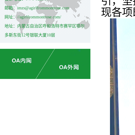
引，坚
邮箱：imzs@agirlfrommontrose.com
现各项
网址：//agirlfrommontrose.com/
地址：内蒙古自治区呼和浩特市赛罕区鄂尔
多斯东街12号银联大厦10层