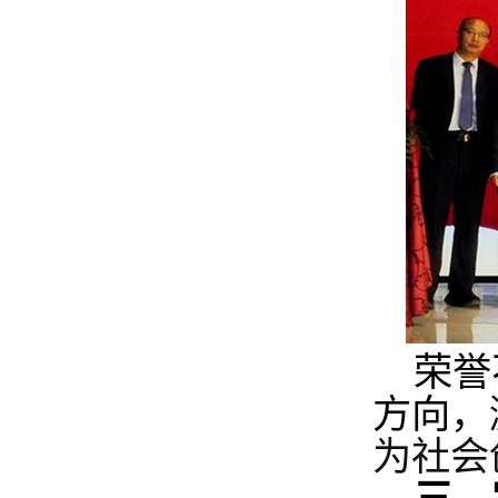
荣誉
方向，
为社会