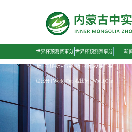
世界杯预测赛事分析 - 在线投注与赛程比分 | World Cup
世界杯预测赛事分
世界杯预测赛事分
新
析 - 在线投注与赛
析 - 在线投注与赛
程比分 | World Cup
程比分 | World Cup