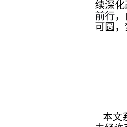
续深化
，
前行
可圆，
本文