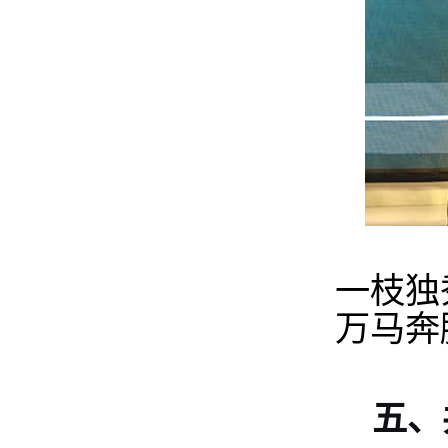
一枝独
万马奔
五、