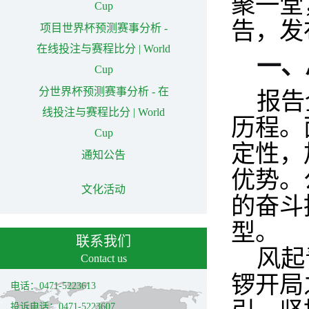
聚一堂
Cup
告，发
项目世界杯预测赛事分析 -
在线投注与赛程比分 | World
一、
Cup
分世界杯预测赛事分析 - 在
报告
线投注与赛程比分 | World
历程。
Cup
定性，
通知公告
优势。
文化活动
的奋斗
型。
联系我们
风起
Contact us
锣开局
电话：0471-5223613
投诉电话：0471-5223607