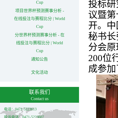
投标研
Cup
项目世界杯预测赛事分析 -
议暨第
在线投注与赛程比分 | World
开。中
Cup
秘书长
分世界杯预测赛事分析 - 在
线投注与赛程比分 | World
分会原
Cup
200
通知公告
成参加
文化活动
联系我们
Contact us
电话：0471-5223613
投诉电话：0471-5223607