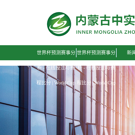
世界杯预测赛事分析 - 在线投注与赛程比分 | World Cup
世界杯预测赛事分
世界杯预测赛事分
新
析 - 在线投注与赛
析 - 在线投注与赛
程比分 | World Cup
程比分 | World Cup