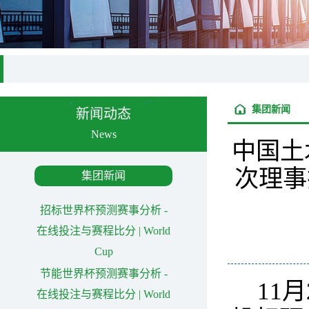
集团新闻
新闻动态
News
中国土
次理事
集团新闻
招标世界杯预测赛事分析 -
在线投注与赛程比分 | World
Cup
节能世界杯预测赛事分析 -
11
月
在线投注与赛程比分 | World