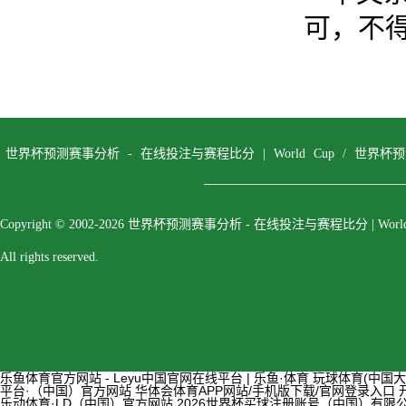
可，不
世界杯预测赛事分析 - 在线投注与赛程比分 | World Cup
/
世界杯预测
Copyright © 2002-2026 世界杯预测赛事分析 - 在线投注与赛程比分 | World
All rights reserved.
乐鱼体育官方网站 - Leyu中国官网在线平台 | 乐鱼·体育
玩球体育(中国大
平台·（中国）官方网站
华体会体育APP网站/手机版下载/官网登录入口
乐动体育·LD（中国）官方网站
2026世界杯买球注册账号（中国）有限