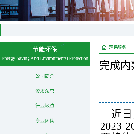
环保服务
节能环保
Energy Saving And Environmental Protection
完成内
公司简介
资质荣誉
行业地位
近日
专业团队
202