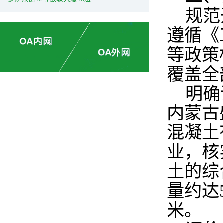
规范
遵循《
等政策
覆盖全
明确
内蒙古
混凝土
业，核
土的综
量约达
米。