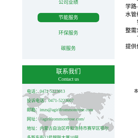
公司业绩
学路
水管
节能服务
整需
环保服务
提供
碳服务
联系我们
Contact us
电话：0471-5223613
投诉电话：0471-5223607
邮箱：imzs@agirlfrommontrose.com
网址：//agirlfrommontrose.com/
地址：内蒙古自治区呼和浩特市赛罕区鄂尔
多斯东街12号银联大厦10层