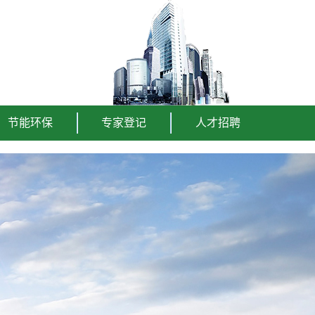
节能环保
专家登记
人才招聘