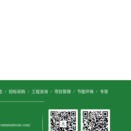
态
/
招标采购
/
工程咨询
/
项目管理
/
节能环保
/
专家
ommontrose.com/