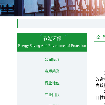
节能环保
Energy Saving And Environmental Protection
公司简介
资质荣誉
改造
行业地位
高效
专业团队
目性