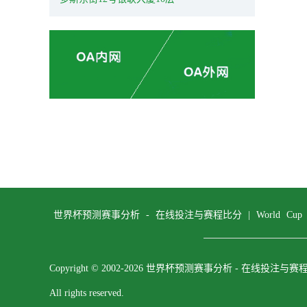
世界杯预测赛事分析 - 在线投注与赛程比分 | World Cup
Copyright © 2002-2026 世界杯预测赛事分析 - 在线投注与赛程比分
All rights reserved.