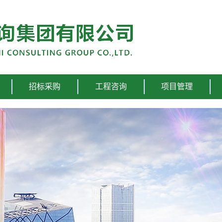
招标采购
工程咨询
项目管理