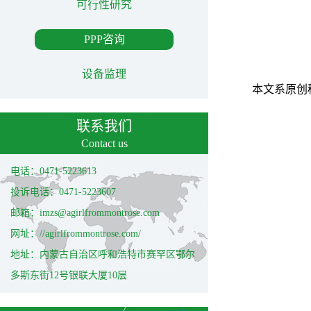
可行性研究
PPP咨询
设备监理
本文系原创
联系我们
Contact us
电话：0471-5223613
投诉电话：0471-5223607
邮箱：imzs@agirlfrommontrose.com
网址：//agirlfrommontrose.com/
地址：内蒙古自治区呼和浩特市赛罕区鄂尔
多斯东街12号银联大厦10层