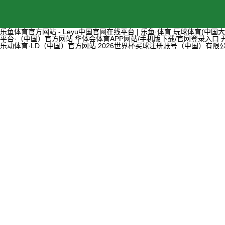
乐鱼体育官方网站 - Leyu中国官网在线平台 | 乐鱼·体育
玩球体育(中国大
平台·（中国）官方网站
华体会体育APP网站/手机版下载/官网登录入口
乐动体育·LD（中国）官方网站
2026世界杯买球注册账号（中国）有限