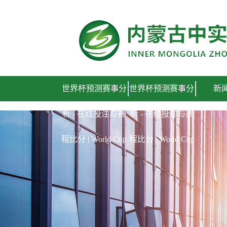
世界杯预测赛事分析 - 在线投注与赛程比分 | World Cup
世界杯预测赛事分
世界杯预测赛事分
新
析 - 在线投注与赛
析 - 在线投注与赛
程比分 | World Cup
程比分 | World Cup