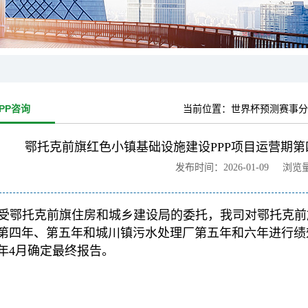
PP咨询
当前位置：
世界杯预测赛事分析 
鄂托克前旗红色小镇基础设施建设PPP项目运营期
发布时间：2026-01-09 浏览
受鄂托克前旗住房和城乡建设局的委托，我司对鄂托克前旗
第四年、第五年和城川镇污水处理厂第五年和六年进行绩
25年4月确定最终报告。