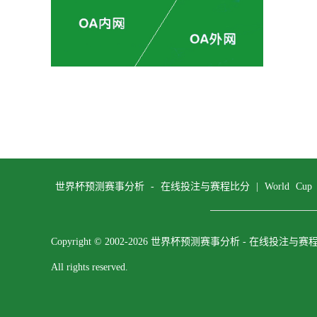
世界杯预测赛事分析 - 在线投注与赛程比分 | World Cup
Copyright © 2002-2026 世界杯预测赛事分析 - 在线投注与赛程比分
All rights reserved.