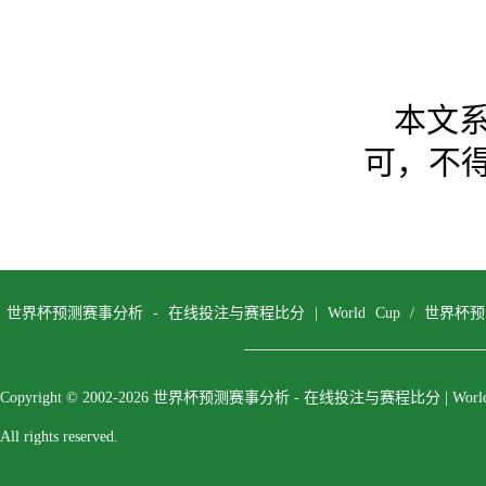
本文
可，不
世界杯预测赛事分析 - 在线投注与赛程比分 | World Cup
/
世界杯预测
Copyright © 2002-2026 世界杯预测赛事分析 - 在线投注与赛程比分 | World
All rights reserved.