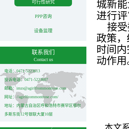
城新能
可行性研究
进行评
PPP咨询
接受
设备监理
政策，
时间内
联系我们
动作用
Contact us
电话：0471-5223613
投诉电话：0471-5223607
邮箱：imzs@agirlfrommontrose.com
网址：//agirlfrommontrose.com/
地址：内蒙古自治区呼和浩特市赛罕区鄂尔
多斯东街12号银联大厦10层
本文