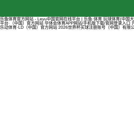
乐鱼体育官方网站 - Leyu中国官网在线平台 | 乐鱼·体育
玩球体育(中国大
平台·（中国）官方网站
华体会体育APP网站/手机版下载/官网登录入口
乐动体育·LD（中国）官方网站
2026世界杯买球注册账号（中国）有限