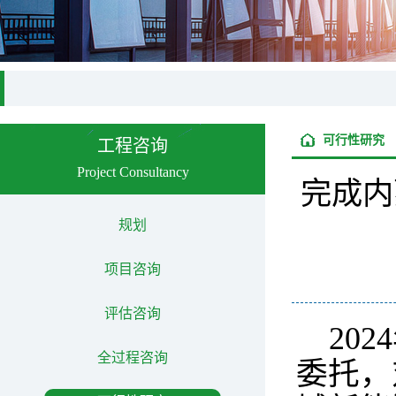
可行性研究
工程咨询
Project Consultancy
完成内
规划
项目咨询
评估咨询
20
全过程咨询
委托，