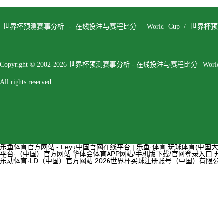
世界杯预测赛事分析 - 在线投注与赛程比分 | World Cup
/
世界杯预测
Copyright © 2002-2026 世界杯预测赛事分析 - 在线投注与赛程比分 | World
All rights reserved.
乐鱼体育官方网站 - Leyu中国官网在线平台 | 乐鱼·体育
玩球体育(中国大
平台·（中国）官方网站
华体会体育APP网站/手机版下载/官网登录入口
乐动体育·LD（中国）官方网站
2026世界杯买球注册账号（中国）有限