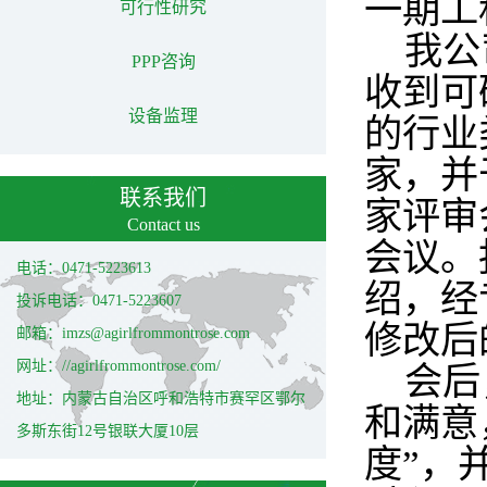
一期工
可行性研究
我公
PPP咨询
收到可
设备监理
的行业
家，并
联系我们
家评审
Contact us
会议。
电话：0471-5223613
绍，经
投诉电话：0471-5223607
修改后
邮箱：imzs@agirlfrommontrose.com
网址：//agirlfrommontrose.com/
会后
地址：内蒙古自治区呼和浩特市赛罕区鄂尔
和满意
多斯东街12号银联大厦10层
度”，