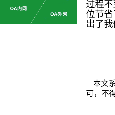
过程不
位节省
出了我
本文
可，不