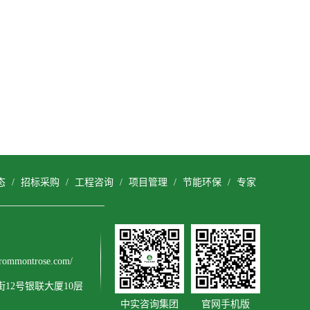
态
/
招标采购
/
工程咨询
/
项目管理
/
节能环保
/
专家
ommontrose.com/
12号银联大厦10层
中实咨询集团
官网手机版