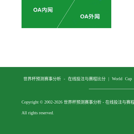
世界杯预测赛事分析 - 在线投注与赛程比分 | World Cup
Copyright © 2002-2026 世界杯预测赛事分析 - 在线投注与赛程比分
All rights reserved.