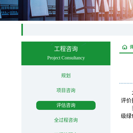
工程咨询
Project Consultancy
规划
项目咨询
评价
评估咨询
级绿
全过程咨询