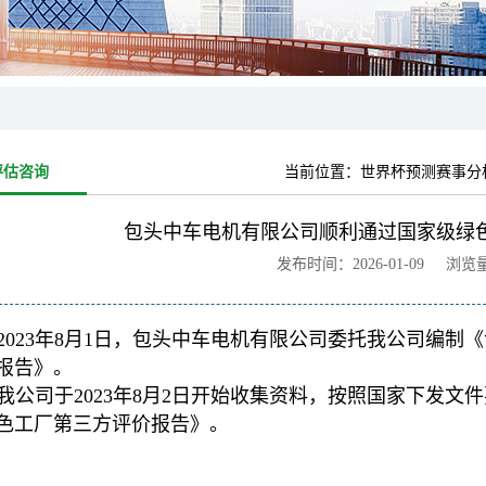
评估咨询
当前位置：
世界杯预测赛事分析 -
包头中车电机有限公司顺利通过国家级绿
发布时间：2026-01-09 浏览
2023年8月1日，包头中车电机有限公司委托我公司编
报告》。
我公司于2023年8月2日开始收集资料，按照国家下发
色工厂第三方评价报告》。