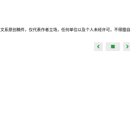
本文系原创稿件，仅代表作者立场，任何单位以及个人未经许可，不得擅