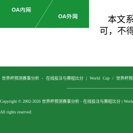
本文
可，不
世界杯预测赛事分析 - 在线投注与赛程比分 | World Cup
/
世界杯预测
Copyright © 2002-2026 世界杯预测赛事分析 - 在线投注与赛程比分 | World
All rights reserved.