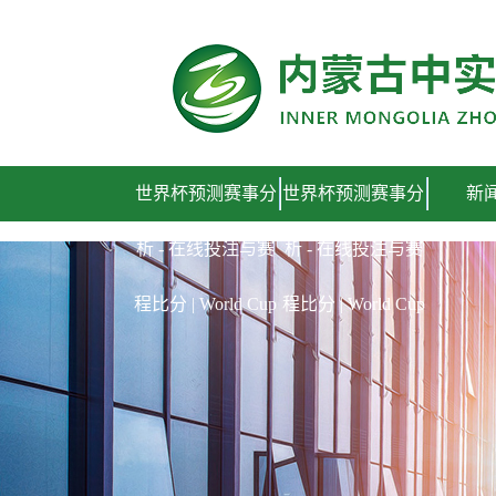
世界杯预测赛事分析 - 在线投注与赛程比分 | World Cup
世界杯预测赛事分
世界杯预测赛事分
新
析 - 在线投注与赛
析 - 在线投注与赛
程比分 | World Cup
程比分 | World Cup