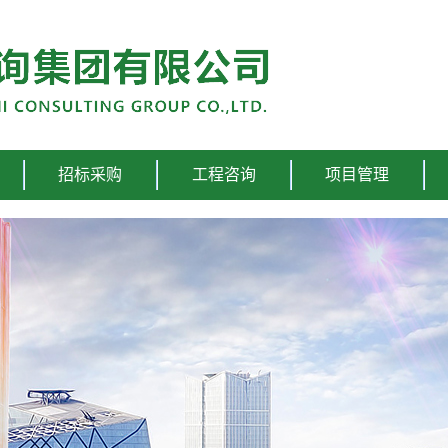
招标采购
工程咨询
项目管理