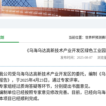
规划
当前位置：
世界杯预测赛事分
《乌海乌达高新技术产业开发区绿色工业园
发布时间：2025-08-07 浏览
我公司受乌海乌达高新技术产业开发区的委托，编制《乌
报告》，于
2025
年
4
月
23
日，通过专家评审。
专家组经过质询答疑等环节，分别提出书面意见。
编制单位已经按照专家意见修改完善。目前，已经向乌海
本项目已经顺利完成。