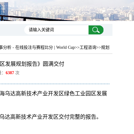
析 - 在线投注与赛程比分 | World Cup
>>工程咨询>>规划
区发展规划报告》圆满交付
量：
6387
次
海乌达高新技术产业开发区绿色工业园区发展
乌达高新技术产业开发区交付完整的报告。