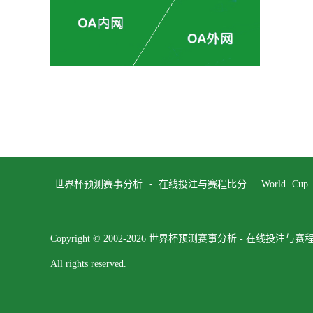
世界杯预测赛事分析 - 在线投注与赛程比分 | World Cup
Copyright © 2002-2026 世界杯预测赛事分析 - 在线投注与赛程比分
All rights reserved.