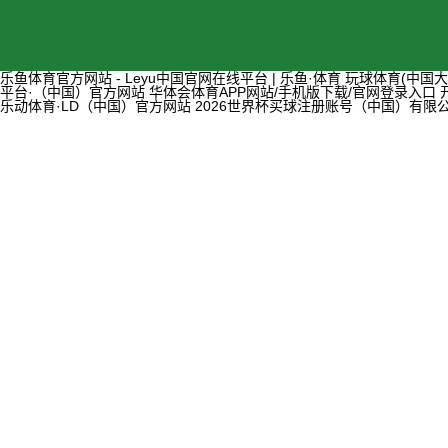
乐鱼体育官方网站 - Leyu中国官网在线平台 | 乐鱼·体育
玩球体育(中国大
平台·（中国）官方网站
华体会体育APP网站/手机版下载/官网登录入口
乐动体育·LD（中国）官方网站
2026世界杯买球注册账号（中国）有限