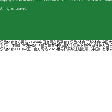
All rights reserved.
乐鱼体育官方网站 - Leyu中国官网在线平台 | 乐鱼·体育
玩球体育(中国大
平台·（中国）官方网站
华体会体育APP网站/手机版下载/官网登录入口
乐动体育·LD（中国）官方网站
2026世界杯买球注册账号（中国）有限