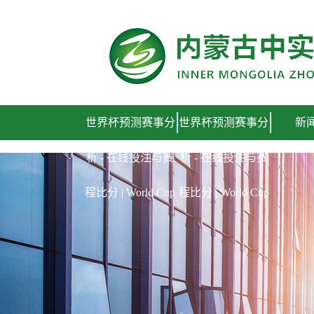
世界杯预测赛事分析 - 在线投注与赛程比分 | World Cup
世界杯预测赛事分
世界杯预测赛事分
新
析 - 在线投注与赛
析 - 在线投注与赛
程比分 | World Cup
程比分 | World Cup