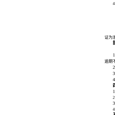
证为
1
逾期
2
3
4