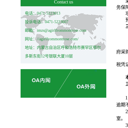
Contact us
务保
电话：0471-5223613
投诉电话：0471-5223607
邮箱：imzs@agirlfrommontrose.com
网址：//agirlfrommontrose.com/
地址：内蒙古自治区呼和浩特市赛罕区鄂尔
府采
多斯东街12号银联大厦10层
税凭
1
逾期
2
室。
3