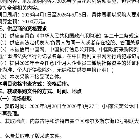
采购内容：本次采购内容为2026春季赏花系列活动实施，包含
障等全部相关内容。
项目周期：2026年4月1日至2026年5月5日，具体周期以采购人
预算金额：70.00万元。
三、
供应商的资格要求
（1）供应商具备《中华人民共和国政府采购法》第二十二条规定
（2）供应商法定代表人/负责人为同一人或者存在控股、管理关
（3）未被信用中国网、中国执行信息公开网、中国政府采购网
购严重违法失信行为记录名单；在中国裁判文书网无行贿犯罪记
（4）提供2025年至今任意1个月为企业员工缴纳社保资金的凭
证为准，个人所得税除外，无纳税提供零申报证明）；
（5）本次采购不接受联合体。
本项目资格审查方式：资格后审。
三、获取采购文件的方式、时间、地点
（一）现场获取
、获取时间：2026年3月20日至2026年3月27日（国家法定公休日、节假
不再受理。
、获取地点：
内蒙古呼和浩特市赛罕区鄂尔多斯东街12号银联大
、免费获取电子版采购文件。