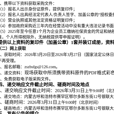
4、携带以下资料获取采购文件：
（1）报名人出示身份证原件，提供复印件；
（2）报名人出具经法定代表人/负责人签字、加盖公章的“授权委
（3）营业执照或其他法定资格证明复印件；
（4）参加政府采购近三年内在经营活动中没有重大违法记录书面
（5）2025年至今任意1个月为企业员工缴纳社保资金的凭证和
准，个人所得税除外，无纳税提供零申报证明）。
提供以上资料的复印件（加盖公章）1套并装订成册，资
（二）网上获取
、获取时间：2026年3月20日至2026年3月27日（国家法定公休日、节假
不再受理。
、报名邮箱：zszbsfgs@126.com。
现场获取中所须携带资料原件的PDF格式彩
、递交资料：
、免费获取电子版采购文件。
四、递交响应文件截止时间、磋商时间及地点
1、递交响应文件截止时间：2026年3月31日
上午9:00时（
2、递交地点：内蒙古呼和浩特市赛罕区鄂尔多斯东街12号银联大
3、磋商时间：2026年3月31日
上午9:00时（北京时间）
4、磋商地点：内蒙古呼和浩特市赛罕区鄂尔多斯东街12号银联大
五、发布公告的媒介