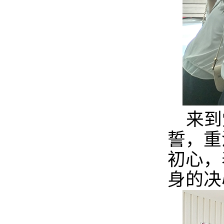
来到
誓，重
初心，
身的决