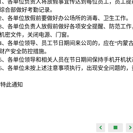
1、各单位负责人将放假事宜传达到每位员工，员工提
综合部做好考勤记录。
2、各单位放假前要做好办公场所的消毒、卫生工作。
3、各单位负责人放假前做好各项安全提醒、防范工作
机密文件，关闭电源、门窗。
4、各单位领导、员工节日期间来公司的，应在“内蒙
财产安全防控措施。
5、各单位领导和相关人员在节日期间保持手机开机状
6、各单位未按上述注意事项执行，出现安全问题的，
特此通知