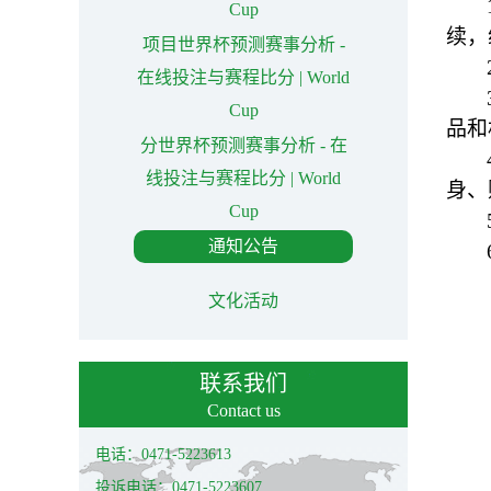
Cup
续，
项目世界杯预测赛事分析 -
在线投注与赛程比分 | World
Cup
品和
分世界杯预测赛事分析 - 在
线投注与赛程比分 | World
身、
Cup
通知公告
文化活动
联系我们
Contact us
电话：0471-5223613
投诉电话：0471-5223607