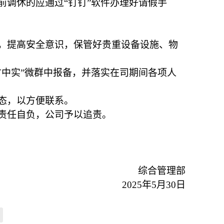
前调休的应通过“钉钉”软件办理好请假手
，提高安全意识，保管好贵重设备设施、物
古中实”微群中报备，并落实在司期间各项人
态，以方便联系。
责任自负，公司予以追责。
综合管理部
2025年5月30日