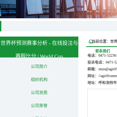
当前位置：
世界
世界杯预测赛事分析 - 在线投注与
联系我们
赛程比分 | World Cup
电话：0471-52236
投诉电话：0471-52
About us
公司简介
邮箱：imzs@agirlfr
网址：//agirlfrommo
组织机构
地址：呼和浩特市
公司资质
公司荣誉