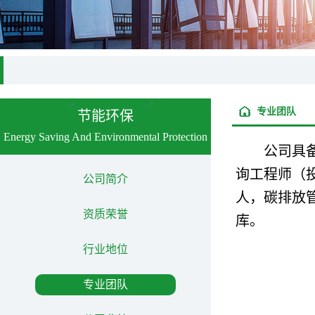
专业团队
节能环保
Energy Saving And Environmental Protection
公司具
询工程师（
公司简介
人，碳排放
资质荣誉
库。
行业地位
专业团队