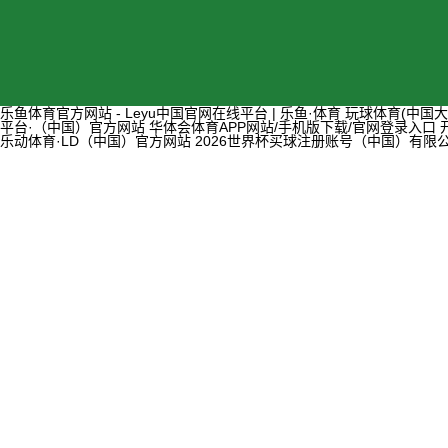
乐鱼体育官方网站 - Leyu中国官网在线平台 | 乐鱼·体育
玩球体育(中国大
平台·（中国）官方网站
华体会体育APP网站/手机版下载/官网登录入口
乐动体育·LD（中国）官方网站
2026世界杯买球注册账号（中国）有限