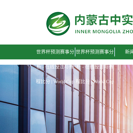
世界杯预测赛事分析 - 在线投注与赛程比分 | World Cup
世界杯预测赛事分
世界杯预测赛事分
新
析 - 在线投注与赛
析 - 在线投注与赛
程比分 | World Cup
程比分 | World Cup