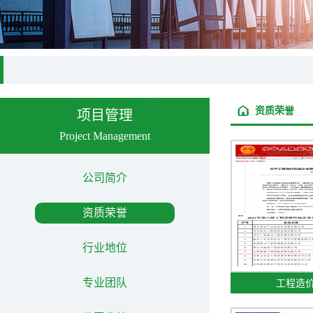
资质荣誉
项目管理
Project Management
公司简介
资质荣誉
行业地位
专业团队
工程造