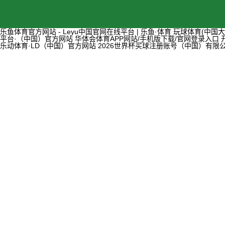
乐鱼体育官方网站 - Leyu中国官网在线平台 | 乐鱼·体育
玩球体育(中国大
平台·（中国）官方网站
华体会体育APP网站/手机版下载/官网登录入口
乐动体育·LD（中国）官方网站
2026世界杯买球注册账号（中国）有限