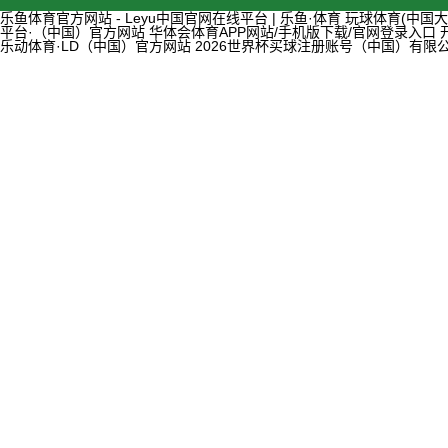
乐鱼体育官方网站 - Leyu中国官网在线平台 | 乐鱼·体育
玩球体育(中国大
平台·（中国）官方网站
华体会体育APP网站/手机版下载/官网登录入口
乐动体育·LD（中国）官方网站
2026世界杯买球注册账号（中国）有限