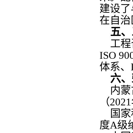
建设了
在自治
五、
工程
ISO 9
体系、I
六、
内蒙
（202
国家
度A级