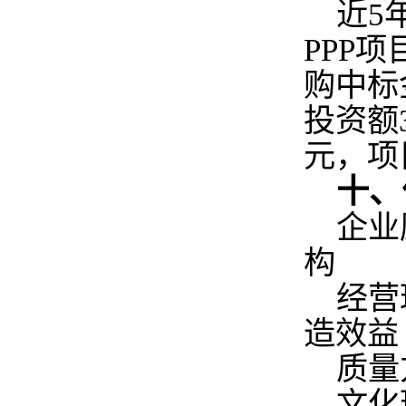
近5
PPP
购中标
投资额
元，项
十、
企业
构
经营
造效益
质量
文化