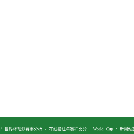
/
世界杯预测赛事分析 - 在线投注与赛程比分 | World Cup
/
新闻动