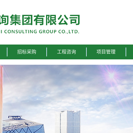
招标采购
工程咨询
项目管理