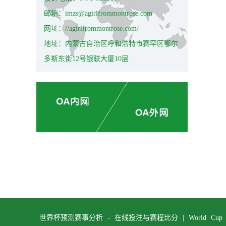
邮箱：imzs@agirlfrommontrose.com
网址：//agirlfrommontrose.com/
地址：内蒙古自治区呼和浩特市赛罕区鄂尔
多斯东街12号银联大厦10层
世界杯预测赛事分析 - 在线投注与赛程比分 | World Cup