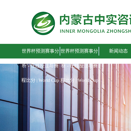
世界杯预测赛事分析 - 在线投注与赛程比分 | World Cup
世界杯预测赛事分
世界杯预测赛事分
新闻动态
析 - 在线投注与赛
析 - 在线投注与赛
程比分 | World Cup
程比分 | World Cup