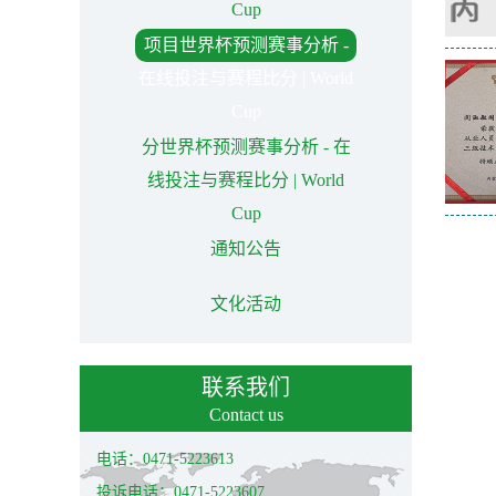
Cup
项目世界杯预测赛事分析 -
在线投注与赛程比分 | World
Cup
分世界杯预测赛事分析 - 在
线投注与赛程比分 | World
Cup
通知公告
文化活动
联系我们
Contact us
电话：0471-5223613
投诉电话：0471-5223607