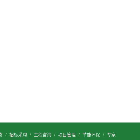
态
/
招标采购
/
工程咨询
/
项目管理
/
节能环保
/
专家