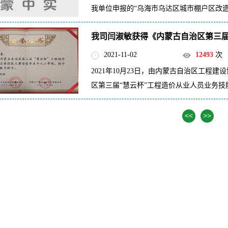
我单位申报的“乌海市乌达区城市棚户区改
我司闫淑敏获得《内蒙古自治区第三届
2021-11-02
12493
次
2021年10月23日，由内蒙古自治区工
区第三届“慧云杯”工程造价从业人员业务
<<
>>