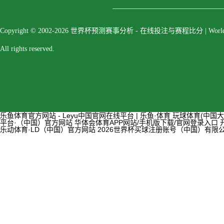
Copyright © 2002-2026 世界杯预测赛事分析 - 在线投注与赛程比分 | World
All rights reserved.
乐鱼体育官方网站 - Leyu中国官网在线平台 | 乐鱼·体育
玩球体育(中国大
平台·（中国）官方网站
华体会体育APP网站/手机版下载/官网登录入口
乐动体育·LD（中国）官方网站
2026世界杯买球注册账号（中国）有限