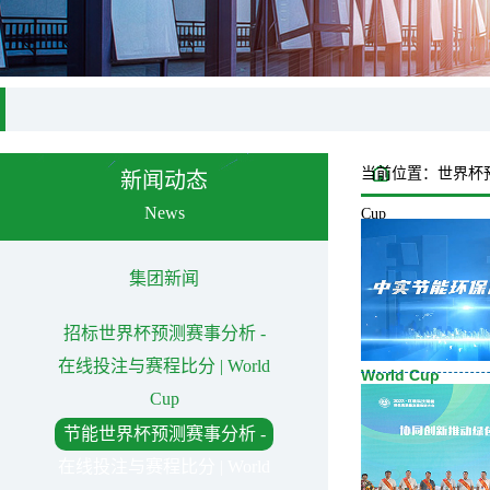
当前位置：
世界杯预
新闻动态
News
Cup
节能世界杯
集团新闻
测赛事分析 - 在线
招标世界杯预测赛事分析 -
注与赛程比分 |
在线投注与赛程比分 | World
World Cup
Cup
节能世界杯预测赛事分析 -
在线投注与赛程比分 | World