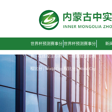
世界杯预测赛事分析 - 在线投注与赛程比分 | World Cup
世界杯预测赛事分
世界杯预测赛事分
新
析 - 在线投注与赛
析 - 在线投注与赛
程比分 | World Cup
程比分 | World Cup